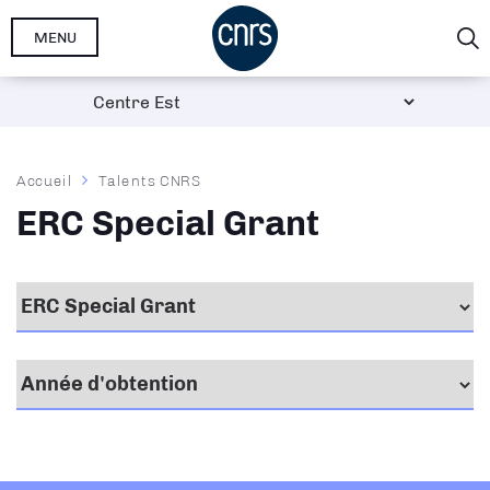
Aller
MENU
au
contenu
principal
Fil
Accueil
Talents CNRS
d'Ariane
ERC Special Grant