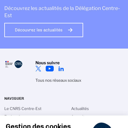
Découvrez les actualités de la Délégation Centre-
Est
Découvrez les actualités
Nous suivre
Tous nos réseaux sociaux
NAVIGUER
Le CNRS Centre-Est
Actualités
Recherche
Agenda
Gestion des cookies
Innovation
Espace Presse