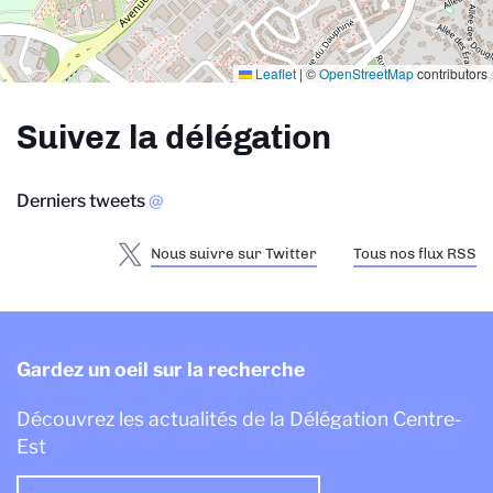
Leaflet
|
©
OpenStreetMap
contributors
Suivez la délégation
Derniers tweets
@
Nous suivre sur Twitter
Tous nos flux RSS
Gardez un oeil sur la recherche
Découvrez les actualités de la Délégation Centre-
Est