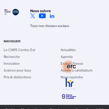
Nous suivre
Tous nos réseaux sociaux
NAVIGUER
Le CNRS Centre-Est
Actualités
Recherche
Agenda
Innovation
Espace Presse
tion des cookies
Science pour tous
Appels à candidature
Prix & distinctions
Nous rejoindre
itique de gestion des cookies du CNRS est élaborée en
tion avec sa mission de recherche scientifique. Ce site
nne l’information sur les cookies qu’il utilise et le contrôle
x non nécessaires à son fonctionnement et son
ration.
politique de confidentialité
PIED