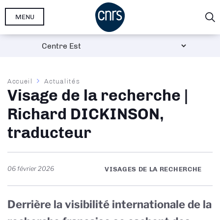
Aller
MENU
au
contenu
principal
Fil
Accueil
Actualités
Visage de la recherche |
d'Ariane
Richard DICKINSON,
traducteur
06 février 2026
VISAGES DE LA RECHERCHE
Derrière la visibilité internationale de la