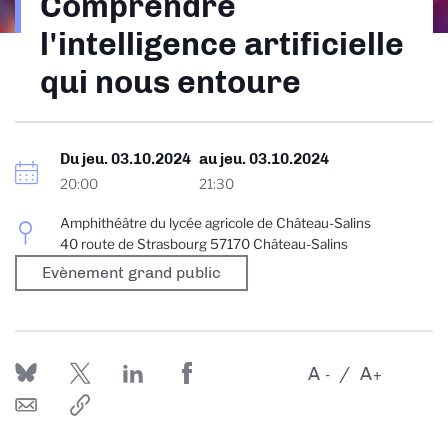
Comprendre
d'Ariane
l'intelligence artificielle
qui nous entoure
Du
jeu. 03.10.2024
au
jeu. 03.10.2024
20:00
21:30
Amphithéâtre du lycée agricole de Château-Salins
40 route de Strasbourg 57170 Château-Salins
Evènement grand public
A
A
-
+