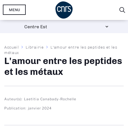
Aller
MENU
au
contenu
principal
Fil
Accueil
Librairie
L'amour entre les peptides et les
métaux
d'Ariane
L'amour entre les peptides
et les métaux
Auteur(s)
Laetitia Canabady-Rochelle
Publication
janvier 2024