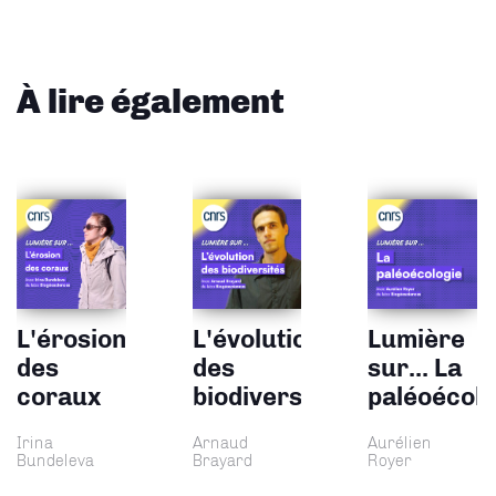
À lire également
L'érosion
L'évolution
Lumière
des
des
sur... La
coraux
biodiversités
paléoécolo
Irina
Arnaud
Aurélien
Bundeleva
Brayard
Royer