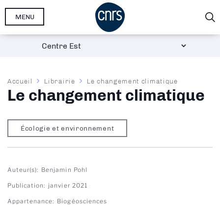
Aller
MENU
au
contenu
principal
Fil
Accueil
Librairie
Le changement climatique
Le changement climatique
d'Ariane
Écologie et environnement
Auteur(s)
Benjamin Pohl
Publication
janvier 2021
Appartenance
Biogéosciences