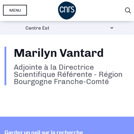
Aller
MENU
au
contenu
principal
Marilyn Vantard
Adjointe à la Directrice
Scientifique Référente - Région
Bourgogne Franche-Comté
Gardez un oeil sur la recherche