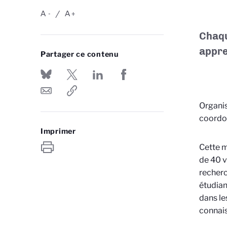
A
A
-
+
Chaqu
appre
Partager ce contenu
Organis
coordon
Imprimer
Cette m
de 40 v
recherc
étudian
dans le
connais