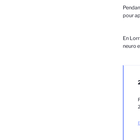
Pendant
pour ap
En Lorr
neuro e
P
E