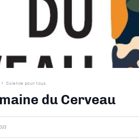
Science pour tous
ane
maine du Cerveau
021