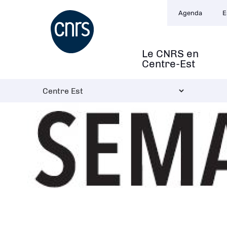
Navigation
Aller
Agenda
E
secondaire
au
contenu
principal
Le CNRS en
Navigation
Centre-Est
principale